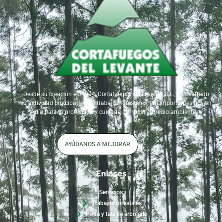
Desde su creación en 1994, Cortafuegos del Levante, S.L., ha centrado
su actividad principal en los trabajos forestales, tan importantes hoy en
día para la protección y cuidado de nuestro medio ambiente.
AYÚDANOS A MEJORAR
Enlaces
Servicios
Trabajos forestales
Poda y tala de arbolado